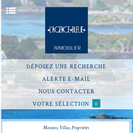
Menu
ACCUEIL
ECHERCHER UN BIEN
OU ESTIMER UN BIEN
DÉPOSEZ
UNE RECHERCHE
DÉFISCALISATION
NOTRE AGENCE
ALERTE
E-MAIL
ACCÈS PROPRIÉTAIRE
NOUS
CONTACTER
VOTRE
SÉLECTION
0
Maisons, Villas, Propriétés