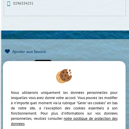
0296334251
Ajouter aux favoris
Mentions Légales
Politique de protection des données
Gérer les cookies
Notre barème d'honoraires
Accès Propriétaire
Nous utiliserons uniquement les données personnelles pour
lesquelles vous avez donné votre accord. Vous pouvez les modifier
à n'importe quel moment via la rubrique "Gérer les cookies" en bas
de notre site, à l'exception des cookies essentiels à son
fonctionnement. Pour plus d'informations sur vos données
personnelles, veuillez consulter
notre politique de protection des
données
.
Afin de vous offrir un confort de lecture permanent, depuis votre PC, votre