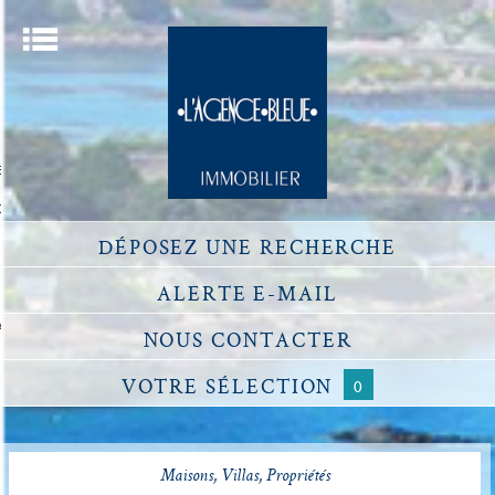
Menu
ACCUEIL
ECHERCHER UN BIEN
OU ESTIMER UN BIEN
DÉPOSEZ
UNE RECHERCHE
DÉFISCALISATION
NOTRE AGENCE
ALERTE
E-MAIL
ACCÈS PROPRIÉTAIRE
NOUS
CONTACTER
VOTRE
SÉLECTION
0
Maisons, Villas, Propriétés