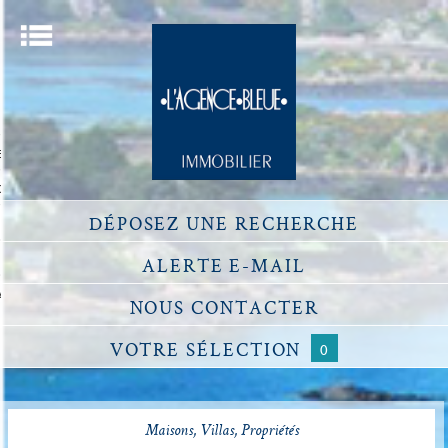
Menu
ACCUEIL
ECHERCHER UN BIEN
OU ESTIMER UN BIEN
DÉPOSEZ
UNE RECHERCHE
DÉFISCALISATION
NOTRE AGENCE
ALERTE
E-MAIL
ACCÈS PROPRIÉTAIRE
NOUS
CONTACTER
VOTRE
SÉLECTION
0
Maisons, Villas, Propriétés