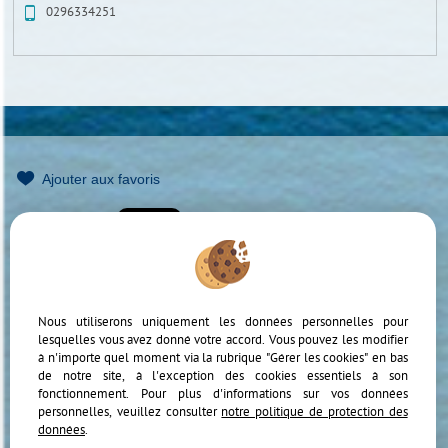
0296334251
Ajouter aux favoris
Mentions Légales
Politique de protection des données
Gérer les cookies
Notre barème d'honoraires
Accès Propriétaire
Nous utiliserons uniquement les données personnelles pour
lesquelles vous avez donné votre accord. Vous pouvez les modifier
à n'importe quel moment via la rubrique "Gérer les cookies" en bas
de notre site, à l'exception des cookies essentiels à son
fonctionnement. Pour plus d'informations sur vos données
personnelles, veuillez consulter
notre politique de protection des
données
.
Afin de vous offrir un confort de lecture permanent, depuis votre PC, votre