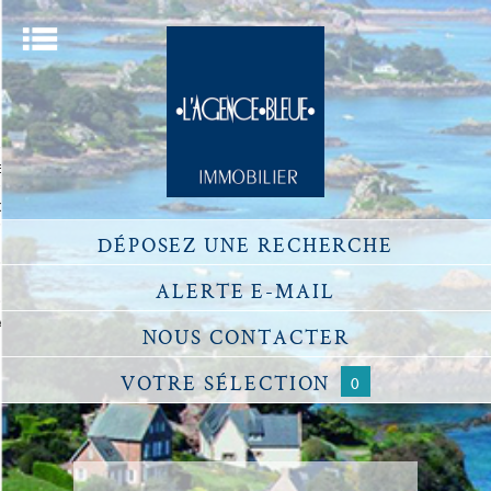
Menu
ACCUEIL
ECHERCHER UN BIEN
OU ESTIMER UN BIEN
DÉPOSEZ
UNE RECHERCHE
DÉFISCALISATION
NOTRE AGENCE
ALERTE
E-MAIL
ACCÈS PROPRIÉTAIRE
NOUS
CONTACTER
VOTRE
SÉLECTION
0