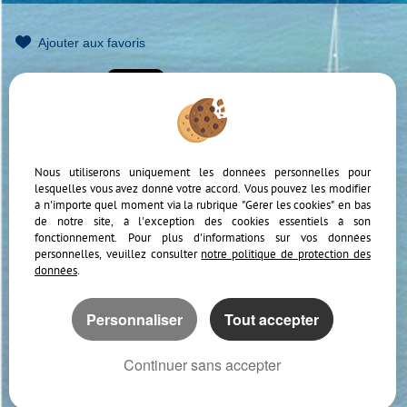
Ajouter aux favoris
Mentions Légales
Politique de protection des données
Gérer les cookies
Notre barème d'honoraires
Accès Propriétaire
Nous utiliserons uniquement les données personnelles pour
lesquelles vous avez donné votre accord. Vous pouvez les modifier
à n'importe quel moment via la rubrique "Gérer les cookies" en bas
de notre site, à l'exception des cookies essentiels à son
fonctionnement. Pour plus d'informations sur vos données
personnelles, veuillez consulter
notre politique de protection des
données
.
Afin de vous offrir un confort de lecture permanent, depuis votre PC, votre
tablette ou votre smartphone, notre site s’adapte automatiquement aux
différents types d'écrans
Personnaliser
Tout accepter
Logiciel immo
Site internet immobilier
Continuer sans accepter
Référencement site immobilier